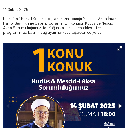
14 Şubat 2025
Bu hafta 1 Konu 1 Konuk programımızın konuğu Mescid-i Aksa İmam
Hatibi Şeyh İkrime Sabri programımızın konusu "Kudüs ve Mescid-i
Aksa Sorumluluğumuz "idi. Yoğun katılımla gerceklestirilen
programımıza katılım sağlayan herkese teşekkür ediyoruz.