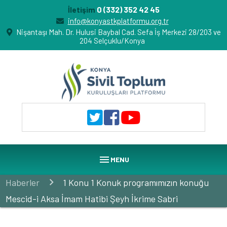
0 (332) 352 42 45
İletişim
info@konyastkplatformu.org.tr
Nişantaşı Mah. Dr. Hulusi Baybal Cad. Sefa İş Merkezi 28/203 ve
204 Selçuklu/Konya
menu
MENU
Haberler
1 Konu 1 Konuk programımızın konuğu
Mescid-i Aksa İmam Hatibi Şeyh İkrime Sabri