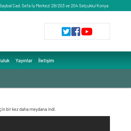
 Baybal Cad. Sefa İş Merkezi 28/203 ve 204 Selçuklu/Konya
luluk
Yayınlar
İletişim
için bir kez daha meydana indi.