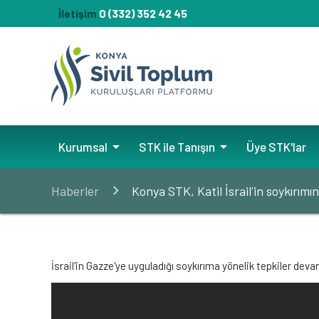
0 (332) 352 42 45
İletişim
arrow_drop_down
arrow_drop_down
Kurumsal
STK ile Tanışın
Üye STK'lar
Haberler
Konya STK, Katil İsrail'in soykırım
İsrail'in Gazze'ye uyguladığı soykırıma yönelik tepkiler de