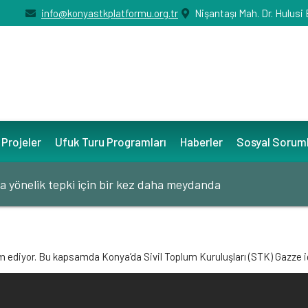
info@konyastkplatformu.org.tr
Nişantaşı Mah. Dr. Hulusi
Projeler
Ufuk Turu Programları
Haberler
Sosyal Sorum
ına yönelik tepki için bir kez daha meydanda
vam ediyor. Bu kapsamda Konya’da Sivil Toplum Kuruluşları (STK) Gazze 