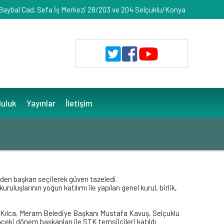
 Baybal Cad. Sefa İş Merkezi 28/203 ve 204 Selçuklu/Konya
luluk
Yayınlar
İletişim
iden başkan seçilerek güven tazeledi.
luşlarının yoğun katılımı ile yapılan genel kurul, birlik,
n Kılca, Meram Belediye Başkanı Mustafa Kavuş, Selçuklu
i dönem başkanları ile STK temsilcileri katıldı.