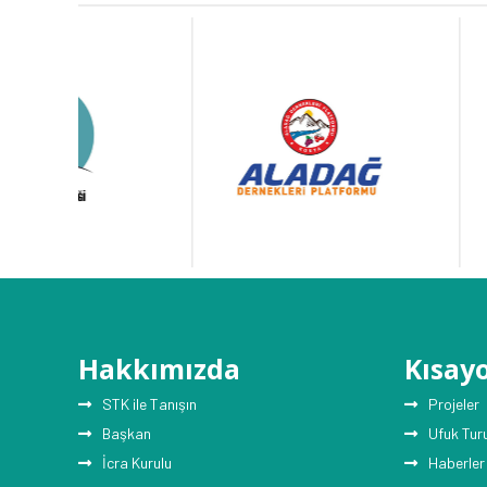
Hakkımızda
Kısayo
STK ile Tanışın
Projeler
Başkan
Ufuk Tur
İcra Kurulu
Haberler