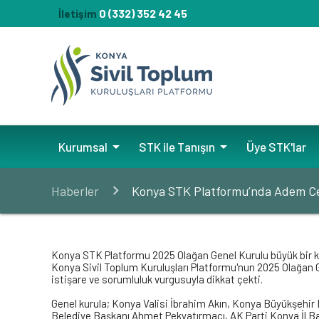
0 (332) 352 42 45
İletişim
arrow_drop_down
arrow_drop_down
Kurumsal
STK ile Tanışın
Üye STK'lar
Haberler
Konya STK Platformu’nda Adem Cey
Konya STK Platformu 2025 Olağan Genel Kurulu büyük bir kat
Konya Sivil Toplum Kuruluşları Platformu'nun 2025 Olağan Gene
istişare ve sorumluluk vurgusuyla dikkat çekti.
Genel kurula; Konya Valisi İbrahim Akın, Konya Büyükşehi
Belediye Başkanı Ahmet Pekyatırmacı, AK Parti Konya İl Ba