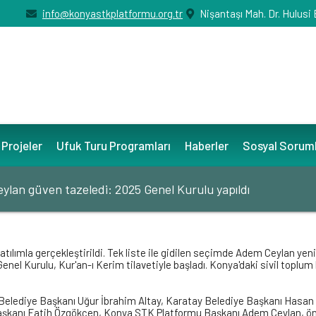
info@konyastkplatformu.org.tr
Nişantaşı Mah. Dr. Hulusi
Projeler
Ufuk Turu Programları
Haberler
Sosyal Sorum
lan güven tazeledi: 2025 Genel Kurulu yapıldı
ılımla gerçekleştirildi. Tek liste ile gidilen seçimde Adem Ceylan yen
l Kurulu, Kur'an-ı Kerim tilavetiyle başladı. Konya'daki sivil toplum kuru
r Belediye Başkanı Uğur İbrahim Altay, Karatay Belediye Başkanı Hasa
şkanı Fatih Özgökçen, Konya STK Platformu Başkanı Adem Ceylan, öncek