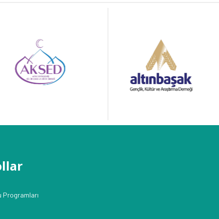
llar
u Programları