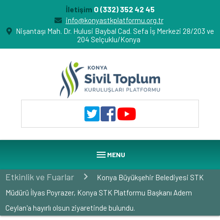
0 (332) 352 42 45
İletişim
info@konyastkplatformu.org.tr
Nişantaşı Mah. Dr. Hulusi Baybal Cad. Sefa İş Merkezi 28/203 ve
204 Selçuklu/Konya
menu
MENU
Etkinlik ve Fuarlar
Konya Büyükşehir Belediyesi STK
Müdürü İlyas Poyrazer, Konya STK Platformu Başkanı Adem
Ceylan'a hayırlı olsun ziyaretinde bulundu.