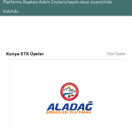
Platformu Başkanı Adem Ceylan’a hayırlı olsun ziyaretinde
bulundu.
Konya STK Üyeler
Tüm Üyeler